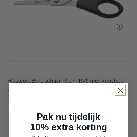
Aantal
Bij aankoop van dit product ontvang je 6
Spaarpunten!
Groot assortiment, scherpe prijzen
Op werkdagen voor 17.00 besteld, dezelfde dag
verzonden
Door klanten gemiddeld beoordeeld met een 9
Westcott Buro schaar, 13 cm, RVS met kunststof
grip. Compact en efficiënt voor dagelijks gebruik.
RVS-bladen voor een scherpe snede. Kunststof
grip voor comfort en controle. Ideaal voor kantoor
of thuis. Duurzaam en betrouwbaar. Handig voor
Pak nu tijdelijk
kleinere knipklussen.
10% extra korting