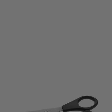
AC-E31150
Artikelnummer
4027521311503
EAN-code
Westcott
Merk
Op voorraad
Voorraad
2,45