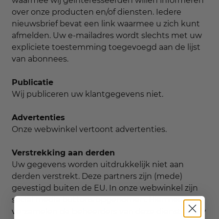
waarmee wij geïnteresseerden willen informeren
over onze producten en/of diensten. Iedere
nieuwsbrief bevat een link waarmee u zich kunt
afmelden. Uw e-mailadres wordt slechts met uw
expliciete toestemming toegevoegd aan de lijst
van abonnees.
Publicatie
Wij publiceren uw klantgegevens niet.
Advertenties
Onze webwinkel vertoont advertenties.
Verstrekking aan derden
Uw gegevens worden uitdrukkelijk niet aan
derden verstrekt. Deze partners zijn (mede)
gevestigd buiten de EU. In onze webwinkel zijn
social media buttons opgenomen. Hiermee
verzamelen de beheerders van deze diensten uw