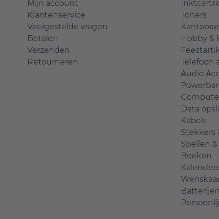
Mijn account
Inktcartr
Klantenservice
Toners
Veelgestelde vragen
Kantoorar
Betalen
Hobby & 
Verzenden
Feestarti
Retourneren
Telefoon 
Audio Acc
Powerba
Computer
Data opsl
Kabels
Stekkers
Spellen 
Boeken
Kalender
Wenskaa
Batterije
Persoonli