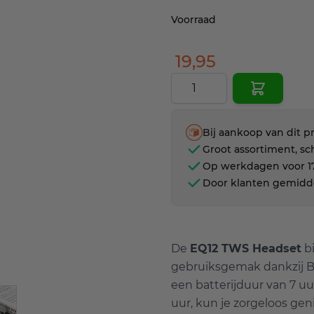
Voorraad
19,95
Aantal
Bij aankoop van dit p
Groot assortiment, sc
Op werkdagen voor 17
Door klanten gemidd
De
EQ12 TWS Headset
bi
gebruiksgemak dankzij Bl
een batterijduur van 7 uu
ge
ew larger image
uur, kun je zorgeloos ge