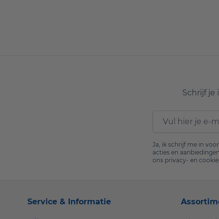
Schrijf j
E-mailadres
Ja, ik schrijf me in v
acties en aanbiedingen
ons
privacy- en cookie
Service & Informatie
Assortim