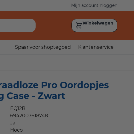
Mijn account
Inloggen
Winkelwagen
Spaar voor shoptegoed
Klantenservice
raadloze Pro Oordopjes
 Case - Zwart
EQ12B
6942007618748
Ja
Hoco