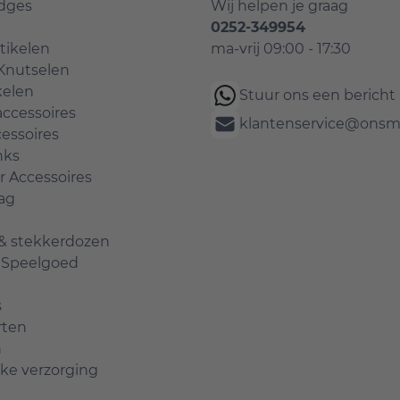
idges
Wij helpen je graag
0252-349954
tikelen
ma-vrij 09:00 - 17:30
Knutselen
kelen
Stuur ons een bericht
accessoires
klantenservice@onsma
essoires
nks
 Accessoires
ag
 & stekkerdozen
& Speelgoed
s
rten
n
jke verzorging