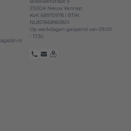
Boekweitstraat 9
2153GK Nieuw Vennep
KvK: 68970978 | BTW:
NL857668961B01
Op werkdagen geopend van
09.00
- 17.30
gazijn.nl