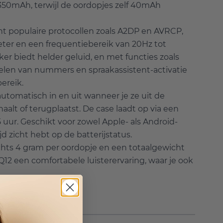
 350mAh, terwijl de oordopjes zelf 40mAh
t populaire protocollen zoals A2DP en AVRCP,
ter en een frequentiebereik van 20Hz tot
r biedt helder geluid, en met functies zoals
elen van nummers en spraakassistent-activatie
ereik.
utomatisch in en uit wanneer je ze uit de
aalt of terugplaatst. De case laadt op via een
5 uur. Geschikt voor zowel Apple- als Android-
ijd zicht hebt op de batterijstatus.
hts 4 gram per oordopje en een totaalgewicht
12 een comfortabele luisterervaring, waar je ook