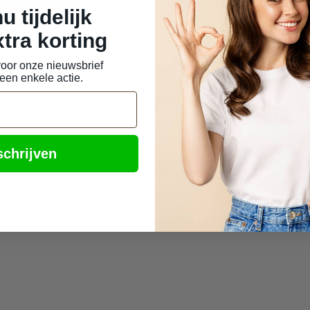
u tijdelijk
 possible using the tab key. You can skip the carousel or
tra korting
 voor onze nieuwsbrief
een enkele actie.
schrijven