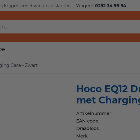
j krijgen een 9 van onze klanten
Vragen?
0252 34 99 54
.
pe
ing Case - Zwart
Hoco EQ12 D
met Charging
Artikelnummer
EAN-code
Draadloos
Merk