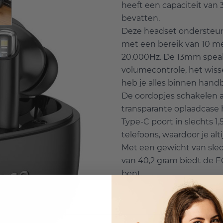
heeft een capaciteit van
bevatten.
Deze headset ondersteun
met een bereik van 10 me
20.000Hz. De 13mm speake
volumecontrole, het wiss
heb je alles binnen handb
De oordopjes schakelen a
transparante oplaadcase h
Type-C poort in slechts 1,
telefoons, waardoor je alt
Met een gewicht van slec
van 40,2 gram biedt de EQ
bent.