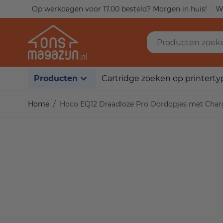
Ga naar de inhoud
Op werkdagen voor 17.00 besteld? Morgen in huis!
Wi
Producten zoeken..
Producten
Cartridge zoeken op printerty
Home
/
Hoco EQ12 Draadloze Pro Oordopjes met Charg