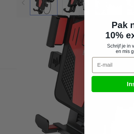
Pak n
10% ex
Schrijf je in
en mis g
E-mail
In
Schrijf j
E-mailadres
Ja, ik schrijf me in v
acties en aanbiedingen
ons
privacy- en cookie