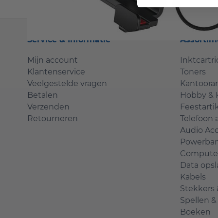
Service & Informatie
Assortim
Mijn account
Inktcartr
Klantenservice
Toners
Veelgestelde vragen
Kantoorar
Betalen
Hobby & 
Verzenden
Feestarti
Retourneren
Telefoon 
Audio Acc
Powerba
Computer
Data opsl
Kabels
Stekkers
Spellen 
Boeken