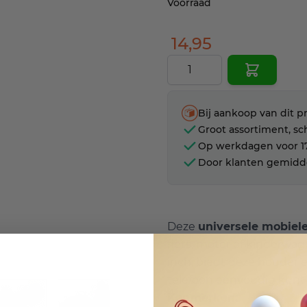
Voorraad
14,95
Aantal
Bij aankoop van dit p
Groot assortiment, sc
Op werkdagen voor 17
Door klanten gemidd
Deze
universele mobiel
fiets, motor of kinderwa
inch, biedt deze houder ee
telefoon eenvoudig kunt g
r image
View larger image
View larger image
View larger image
View larger 
Kenmerken: