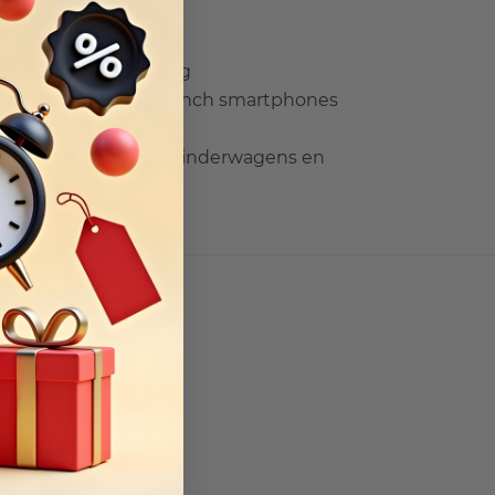
d voor extra grip
136 mm; Gewicht: 135 g
geschikt voor 4,5-7 inch smartphones
3 mm
r fietsen, motoren, kinderwagens en
tegoed.
Inschrijven
d per e-mail nieuws,
e nieuwsbrief. Bekijk