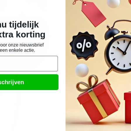
Materiaal:
PC + silicone
Oppervlakte:
Getextureer
Afmetingen:
100 × 122 × 
u tijdelijk
Klembreedte:
65-95 mm, 
tra korting
Montagediameter:
20-4
Toepassing:
Geschikt voo
 voor onze nieuwsbrief
winkelwagentjes
een enkele actie.
Op de hoogte blijven van al onze aanbiedingen?
schrijven
e in op de nieuwsbrief en verdien gelijk 100 punten shop
oor de nieuwsbrief van OnsMagazijn.nl. Ik ontvang dan ongeveer 3× per maan
 van OnsMagazijn.nl. Afmelden kan op elk moment via de link onderaan elk
beleid
voor hoe wij met je gegevens omgaan.