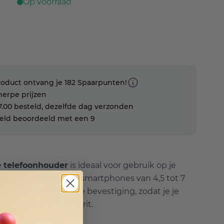
Op voorraad
roduct ontvang je 182 Spaarpunten!
herpe prijzen
.00 besteld, dezelfde dag verzonden
eld beoordeeld met een 9
e telefoonhouder
is ideaal voor gebruik op je
gen. Ontworpen voor smartphones van 4,5 tot 7
n veilige en stabiele bevestiging, zodat je je
ebruiken tijdens je rit.
image