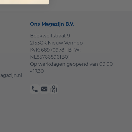
Ons Magazijn B.V.
Boekweitstraat 9
2153GK Nieuw Vennep
KvK: 68970978 | BTW:
NL857668961B01
Op werkdagen geopend van
09.00
- 17.30
gazijn.nl