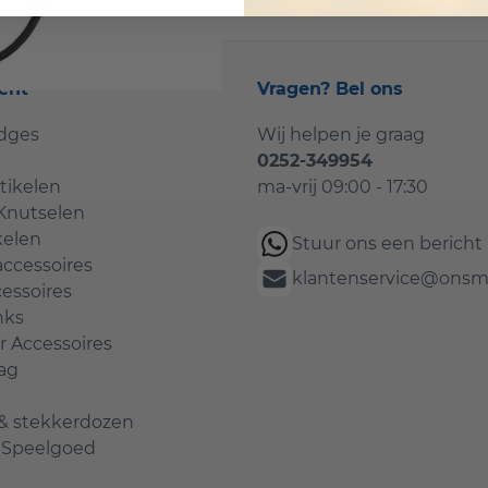
ent
Vragen? Bel ons
idges
Wij helpen je graag
0252-349954
tikelen
ma-vrij 09:00 - 17:30
Knutselen
kelen
Stuur ons een bericht
accessoires
klantenservice@onsma
essoires
nks
 Accessoires
ag
 & stekkerdozen
& Speelgoed