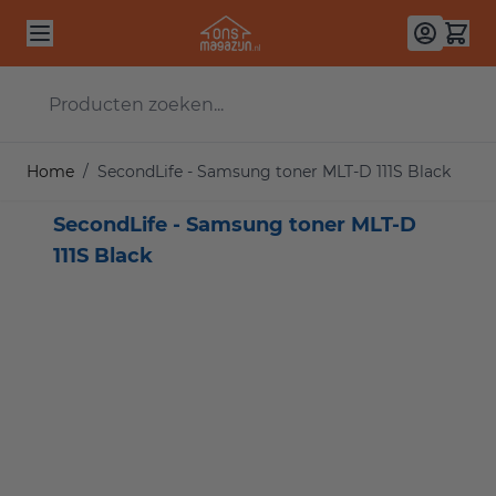
Ga naar de inhoud
Producten zoeken...
Home
/
SecondLife - Samsung toner MLT-D 111S Black
SecondLife - Samsung toner MLT-D
111S Black