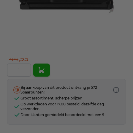
Samsung
Geschikt voor printermerk
Kleur
1800
Aantal pagina's
Huismerk
Cartridge type
SecondLife Inkjets
Merk
Op voorraad
Voorraad
44,95
Aantal
Bij aankoop van dit product ontvang je 572
Spaarpunten!
Groot assortiment, scherpe prijzen
Op werkdagen voor 17.00 besteld, dezelfde dag
verzonden
Door klanten gemiddeld beoordeeld met een 9